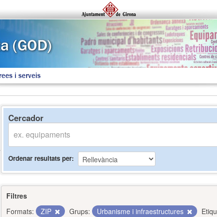
rees i serveis
Cercador
Ordenar resultats per
Filtres
Formats:
ZIP
Grups:
Urbanisme i infraestructures
Etiqu