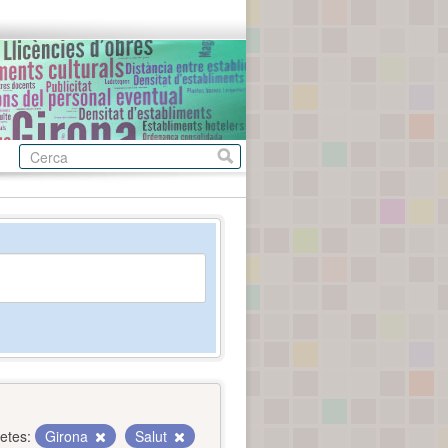
etes:
Girona
Salut