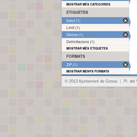
MOSTRAR MÉS CATEGORIES
ETIQUETES
Salut (1)
Límit (1)
Girona (1)
Delimitacions (1)
MOSTRAR MÉS ETIQUETES
FORMATS
ZIP (1)
MOSTRAR MENYS FORMATS
© 2013 Ajuntament de Girona
|
Pl. del