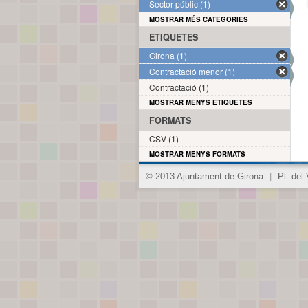
Sector públic (1)
MOSTRAR MÉS CATEGORIES
ETIQUETES
Girona (1)
Contractació menor (1)
Contractació (1)
MOSTRAR MENYS ETIQUETES
FORMATS
CSV (1)
MOSTRAR MENYS FORMATS
© 2013 Ajuntament de Girona
|
Pl. del