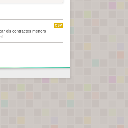
CSV
car els contractes menors
i...