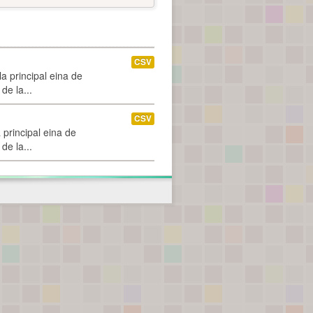
CSV
a principal eina de
de la...
CSV
 principal eina de
de la...