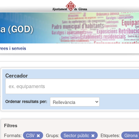
rees i serveis
Cercador
Ordenar resultats per
Filtres
Formats:
CSV
Grups:
Sector públic
Etiquetes:
Girona