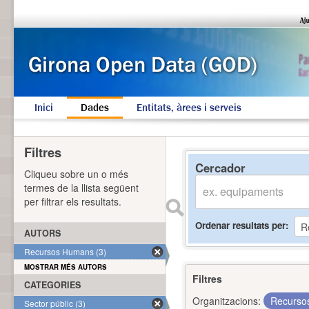
Inici
Dades
Entitats, àrees i serveis
Filtres
Cercador
Cliqueu sobre un o més
termes de la llista següent
per filtrar els resultats.
Ordenar resultats per
AUTORS
Recursos Humans (3)
MOSTRAR MÉS AUTORS
Filtres
CATEGORIES
Organitzacions:
Recurs
Sector públic (3)