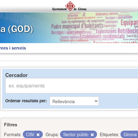
rees i serveis
Cercador
Ordenar resultats per
Filtres
Formats:
CSV
Grups:
Sector públic
Etiquetes:
Girona