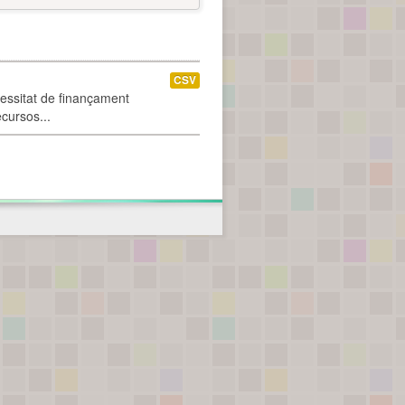
CSV
cessitat de finançament
ecursos...