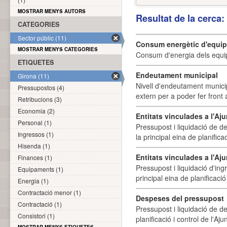
MOSTRAR MENYS AUTORS
Resultat de la cerca
CATEGORIES
Sector públic (11)
Consum energètic d'equi
MOSTRAR MENYS CATEGORIES
Consum d'energia dels equi
ETIQUETES
Endeutament municipal
Girona (11)
Nivell d'endeutament munici
Pressupostos (4)
extern per a poder fer front 
Retribucions (3)
Economia (2)
Entitats vinculades a l'A
Personal (1)
Pressupost i liquidació de d
Ingressos (1)
la principal eina de planifica
Hisenda (1)
Entitats vinculades a l'Aj
Finances (1)
Pressupost i liquidació d'ing
Equipaments (1)
principal eina de planificació
Energia (1)
Contractació menor (1)
Despeses del pressupost
Contractació (1)
Pressupost i liquidació de d
Consistori (1)
planificació i control de l'A