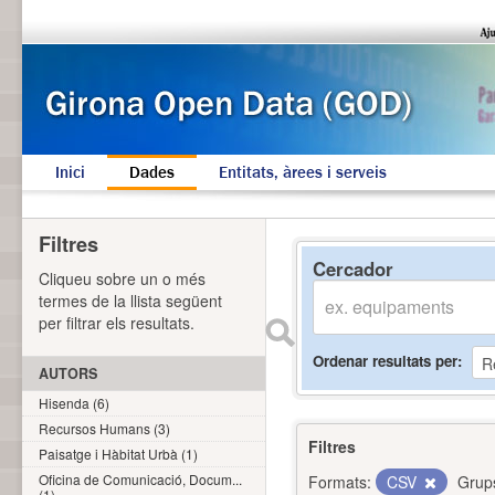
Inici
Dades
Entitats, àrees i serveis
Filtres
Cercador
Cliqueu sobre un o més
termes de la llista següent
per filtrar els resultats.
Ordenar resultats per
AUTORS
Hisenda (6)
Recursos Humans (3)
Filtres
Paisatge i Hàbitat Urbà (1)
Oficina de Comunicació, Docum...
Formats:
CSV
Grup
(1)