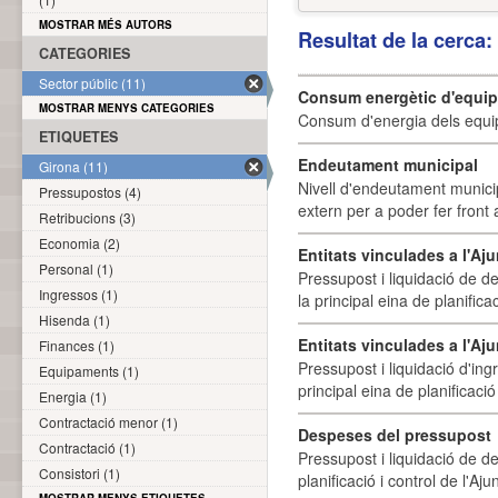
MOSTRAR MÉS AUTORS
Resultat de la cerca
CATEGORIES
Sector públic (11)
Consum energètic d'equi
MOSTRAR MENYS CATEGORIES
Consum d'energia dels equi
ETIQUETES
Endeutament municipal
Girona (11)
Nivell d'endeutament munici
Pressupostos (4)
extern per a poder fer front 
Retribucions (3)
Economia (2)
Entitats vinculades a l'A
Personal (1)
Pressupost i liquidació de d
Ingressos (1)
la principal eina de planifica
Hisenda (1)
Entitats vinculades a l'Aj
Finances (1)
Pressupost i liquidació d'ing
Equipaments (1)
principal eina de planificació
Energia (1)
Contractació menor (1)
Despeses del pressupost
Contractació (1)
Pressupost i liquidació de d
Consistori (1)
planificació i control de l'A