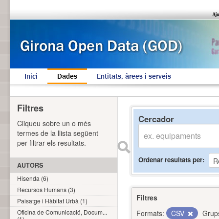
Inici
Dades
Entitats, àrees i serveis
Filtres
Cercador
Cliqueu sobre un o més
termes de la llista següent
per filtrar els resultats.
Ordenar resultats per
AUTORS
Hisenda (6)
Recursos Humans (3)
Filtres
Paisatge i Hàbitat Urbà (1)
Oficina de Comunicació, Docum...
Formats:
CSV
Grup
(1)