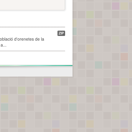
ZIP
població d'orenetes de la
a...