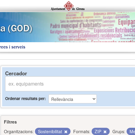
rees i serveis
Cercador
Ordenar resultats per
Filtres
Organitzacions:
Sostenibilitat
Formats:
ZIP
Grups:
Me