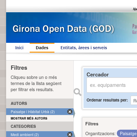
Inici
Dades
Entitats, àrees i serveis
Filtres
Cercador
Cliqueu sobre un o més
termes de la llista següent
per filtrar els resultats.
Ordenar resultats per
AUTORS
Paisatge i Hàbitat Urbà (2)
MOSTRAR MÉS AUTORS
Filtres
CATEGORIES
Organitzacions:
Paisatge
Medi ambient (2)