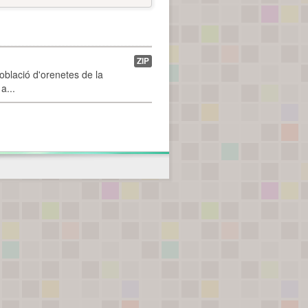
ZIP
població d'orenetes de la
a...