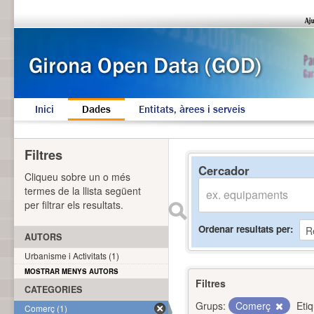
Inici
Dades
Entitats, àrees i serveis
Filtres
Cercador
Cliqueu sobre un o més
termes de la llista següent
per filtrar els resultats.
Ordenar resultats per
AUTORS
Urbanisme i Activitats (1)
MOSTRAR MENYS AUTORS
Filtres
CATEGORIES
Grups:
Comerç
Eti
Comerç (1)