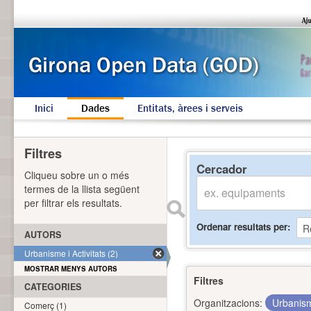
Inici
Dades
Entitats, àrees i serveis
Filtres
Cercador
Cliqueu sobre un o més
termes de la llista següent
per filtrar els resultats.
Ordenar resultats per
AUTORS
Urbanisme i Activitats (2)
MOSTRAR MENYS AUTORS
Filtres
CATEGORIES
Organitzacions:
Urbanism
Comerç (1)