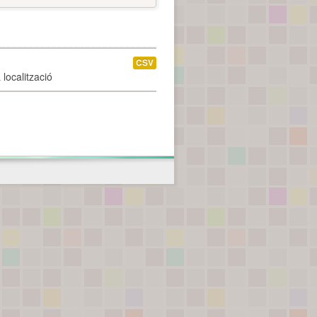
CSV
localització