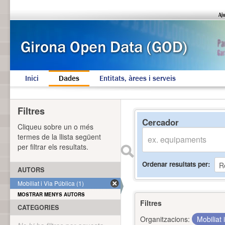
Inici
Dades
Entitats, àrees i serveis
Filtres
Cercador
Cliqueu sobre un o més
termes de la llista següent
per filtrar els resultats.
Ordenar resultats per
AUTORS
Mobiliat i Via Pública (1)
MOSTRAR MENYS AUTORS
Filtres
CATEGORIES
Organitzacions:
Mobiliat 