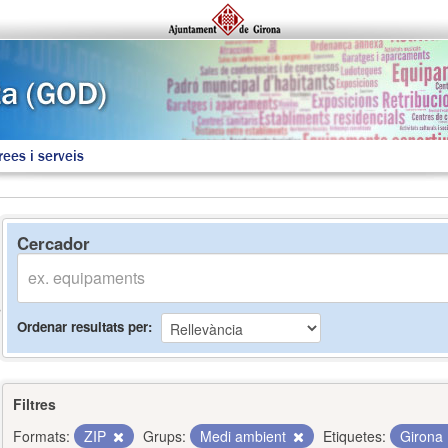
rees i serveis
Cercador
Ordenar resultats per
Filtres
Formats:
ZIP
Grups:
Medi ambient
Etiquetes:
Girona