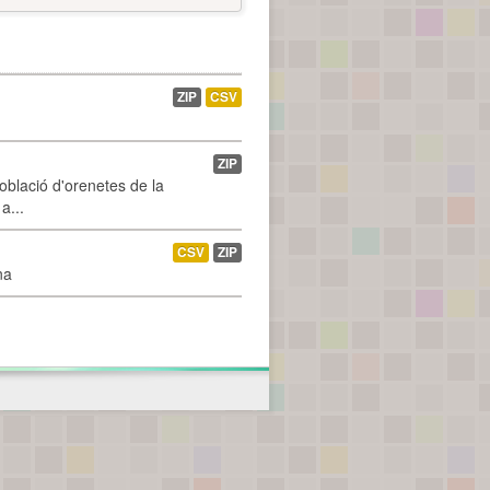
ZIP
CSV
ZIP
població d'orenetes de la
a...
CSV
ZIP
na