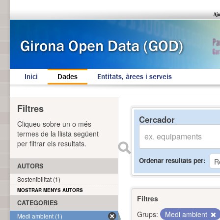
Inici
Dades
Entitats, àrees i serveis
Filtres
Cercador
Cliqueu sobre un o més
termes de la llista següent
per filtrar els resultats.
Ordenar resultats per
AUTORS
Sostenibilitat (1)
MOSTRAR MENYS AUTORS
Filtres
CATEGORIES
Grups:
Medi ambient
Medi ambient (1)