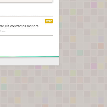
CSV
car els contractes menors
i...