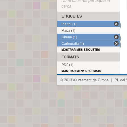
No hi ha filtres per aquesta
cerca
ETIQUETES
Plànol (1)
Mapa (1)
Girona (1)
Cartografia (1)
MOSTRAR MÉS ETIQUETES
FORMATS
PDF (1)
MOSTRAR MENYS FORMATS
© 2013 Ajuntament de Girona
|
Pl. del