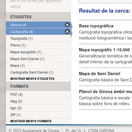
No hi ha filtres per aquesta
cerca
Resultat de la cerca
ETIQUETES
Girona (4)
Base topogràfica
Cartografia (4)
Cartografia topogràfica ofic
restitució fotogramètrica i ta
Topografia (1)
Plànol (1)
Mapa topogràfic 1:10.000
Mapa topogràfic (1)
Generalització temàtica de l
Mapa Sant Daniel (1)
detall inferior de la cartogra
Mapa (1)
Cartografia Sant Daniel (1)
Mapa de Sant Daniel
MOSTRAR MENYS ETIQUETES
Cartografia bàsica de Sant D
FORMATS
Plànol de Girona àmbit mu
PDF (4)
Cartografia bàsica a escala 
dwg (2)
bàsica sobre fons de relleu
dgn (2)
ZIP (1)
MOSTRAR MENYS FORMATS
© 2013 Ajuntament de Girona
|
Pl. del Vi, 1. 17004 GIRONA