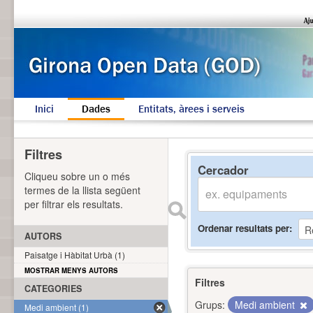
Inici
Dades
Entitats, àrees i serveis
Filtres
Cercador
Cliqueu sobre un o més
termes de la llista següent
per filtrar els resultats.
Ordenar resultats per
AUTORS
Paisatge i Hàbitat Urbà (1)
MOSTRAR MENYS AUTORS
Filtres
CATEGORIES
Grups:
Medi ambient
Medi ambient (1)