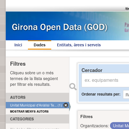
Inici
Dades
Entitats, àrees i serveis
Filtres
Cercador
Cliqueu sobre un o més
termes de la llista següent
per filtrar els resultats.
Ordenar resultats per
AUTORS
Unitat Municipal d'Anàlisi Te... (1)
MOSTRAR MENYS AUTORS
Filtres
CATEGORIES
Organitzacions:
Unitat Mu