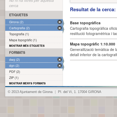
No hi ha filtres per aquesta
cerca
Resultat de la cerca
ETIQUETES
Girona (2)
Base topogràfica
Cartografia (2)
Cartografia topogràfica ofic
restitució fotogramètrica i ta
Topografia (1)
Mapa topogràfic (1)
Mapa topogràfic 1:10.000
MOSTRAR MÉS ETIQUETES
Generalització temàtica de l
FORMATS
detall inferior de la cartogra
dwg (2)
dgn (2)
PDF (2)
ZIP (1)
MOSTRAR MENYS FORMATS
© 2013 Ajuntament de Girona
|
Pl. del Vi, 1. 17004 GIRONA