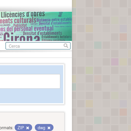
ormats:
ZIP
dwg