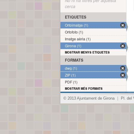
No hi ha filtres per aquesta
cerca
ETIQUETES
Ortoimatge (1)
Ortofoto (1)
Imatge aèria (1)
Girona (1)
MOSTRAR MENYS ETIQUETES
FORMATS
dwg (1)
ZIP (1)
PDF (1)
MOSTRAR MÉS FORMATS
© 2013 Ajuntament de Girona
|
Pl. del