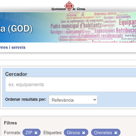
rees i serveis
Cercador
Ordenar resultats per
Filtres
Formats:
ZIP
Etiquetes:
Girona
Orenetes