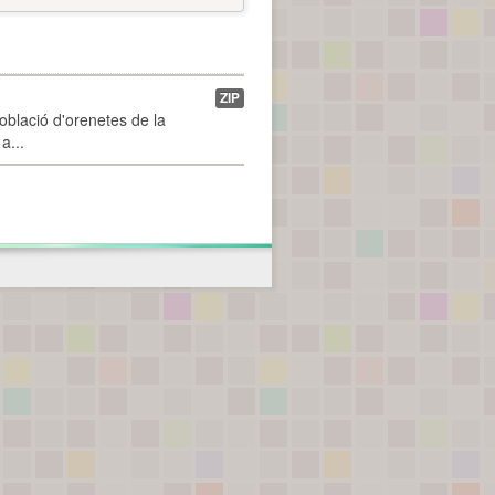
ZIP
població d'orenetes de la
a...