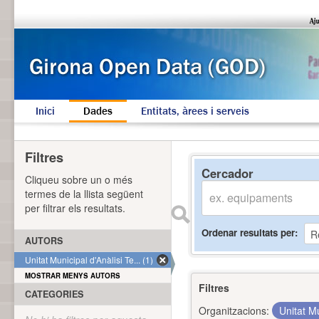
Inici
Dades
Entitats, àrees i serveis
Filtres
Cercador
Cliqueu sobre un o més
termes de la llista següent
per filtrar els resultats.
Ordenar resultats per
AUTORS
Unitat Municipal d'Anàlisi Te... (1)
MOSTRAR MENYS AUTORS
Filtres
CATEGORIES
Organitzacions:
Unitat Mu