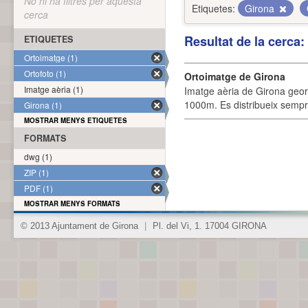
No hi ha filtres per aquesta
Etiquetes:
Girona
cerca
Resultat de la cerca
ETIQUETES
Ortoimatge (1)
Ortofoto (1)
Ortoimatge de Girona
Imatge aèria (1)
Imatge aèria de Girona geor
1000m. Es distribueix sempre
Girona (1)
MOSTRAR MENYS ETIQUETES
FORMATS
dwg (1)
ZIP (1)
PDF (1)
MOSTRAR MENYS FORMATS
© 2013 Ajuntament de Girona
|
Pl. del Vi, 1. 17004 GIRONA