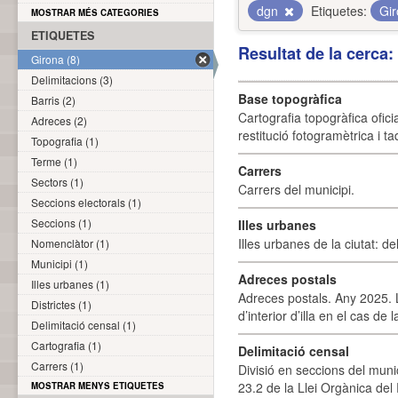
dgn
Etiquetes:
Gi
MOSTRAR MÉS CATEGORIES
ETIQUETES
Resultat de la cerca
Girona (8)
Delimitacions (3)
Base topogràfica
Barris (2)
Cartografia topogràfica ofic
Adreces (2)
restitució fotogramètrica i ta
Topografia (1)
Terme (1)
Carrers
Sectors (1)
Carrers del municipi.
Seccions electorals (1)
Seccions (1)
Illes urbanes
Illes urbanes de la ciutat: de
Nomenclàtor (1)
Municipi (1)
Adreces postals
Illes urbanes (1)
Adreces postals. Any 2025. L
Districtes (1)
d’interior d’illa en el cas de
Delimitació censal (1)
Cartografia (1)
Delimitació censal
Carrers (1)
Divisió en seccions del muni
23.2 de la Llei Orgànica del
MOSTRAR MENYS ETIQUETES