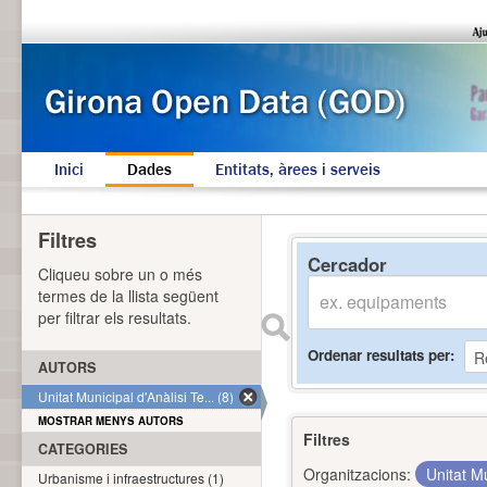
Inici
Dades
Entitats, àrees i serveis
Filtres
Cercador
Cliqueu sobre un o més
termes de la llista següent
per filtrar els resultats.
Ordenar resultats per
AUTORS
Unitat Municipal d'Anàlisi Te... (8)
MOSTRAR MENYS AUTORS
Filtres
CATEGORIES
Organitzacions:
Unitat Mu
Urbanisme i infraestructures (1)