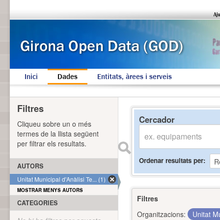
Inici
Dades
Entitats, àrees i serveis
Filtres
Cercador
Cliqueu sobre un o més
termes de la llista següent
per filtrar els resultats.
Ordenar resultats per
AUTORS
Unitat Municipal d'Anàlisi Te... (1)
MOSTRAR MENYS AUTORS
Filtres
CATEGORIES
Organitzacions:
Unitat Mu