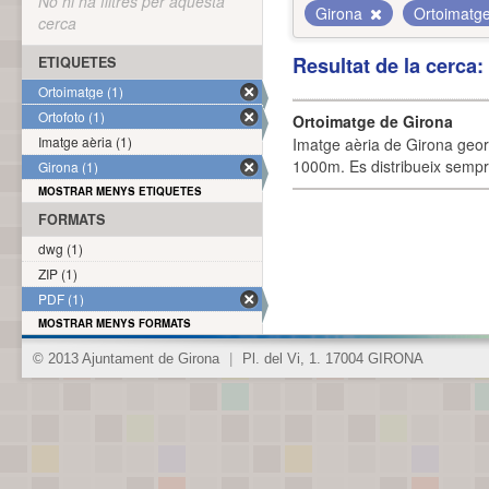
No hi ha filtres per aquesta
Girona
Ortoimatg
cerca
Resultat de la cerca
ETIQUETES
Ortoimatge (1)
Ortofoto (1)
Ortoimatge de Girona
Imatge aèria (1)
Imatge aèria de Girona geor
1000m. Es distribueix sempre
Girona (1)
MOSTRAR MENYS ETIQUETES
FORMATS
dwg (1)
ZIP (1)
PDF (1)
MOSTRAR MENYS FORMATS
© 2013 Ajuntament de Girona
|
Pl. del Vi, 1. 17004 GIRONA