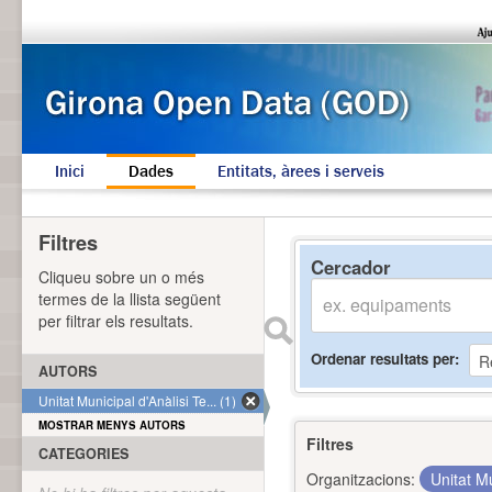
Inici
Dades
Entitats, àrees i serveis
Filtres
Cercador
Cliqueu sobre un o més
termes de la llista següent
per filtrar els resultats.
Ordenar resultats per
AUTORS
Unitat Municipal d'Anàlisi Te... (1)
MOSTRAR MENYS AUTORS
Filtres
CATEGORIES
Organitzacions:
Unitat Mu