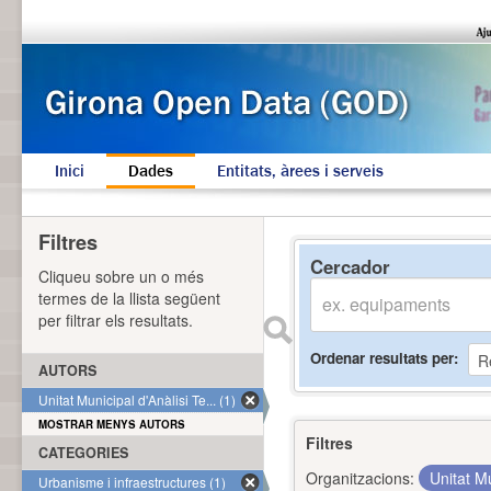
Inici
Dades
Entitats, àrees i serveis
Filtres
Cercador
Cliqueu sobre un o més
termes de la llista següent
per filtrar els resultats.
Ordenar resultats per
AUTORS
Unitat Municipal d'Anàlisi Te... (1)
MOSTRAR MENYS AUTORS
Filtres
CATEGORIES
Organitzacions:
Unitat Mu
Urbanisme i infraestructures (1)