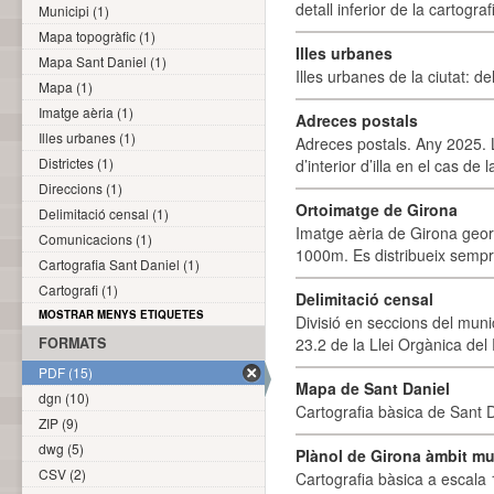
detall inferior de la cartogra
Municipi (1)
Mapa topogràfic (1)
Illes urbanes
Mapa Sant Daniel (1)
Illes urbanes de la ciutat: de
Mapa (1)
Imatge aèria (1)
Adreces postals
Illes urbanes (1)
Adreces postals. Any 2025. L
Districtes (1)
d’interior d’illa en el cas de
Direccions (1)
Ortoimatge de Girona
Delimitació censal (1)
Imatge aèria de Girona geor
Comunicacions (1)
1000m. Es distribueix sempre
Cartografia Sant Daniel (1)
Cartografi (1)
Delimitació censal
MOSTRAR MENYS ETIQUETES
Divisió en seccions del muni
FORMATS
23.2 de la Llei Orgànica del
PDF (15)
Mapa de Sant Daniel
dgn (10)
Cartografia bàsica de Sant D
ZIP (9)
dwg (5)
Plànol de Girona àmbit mu
CSV (2)
Cartografia bàsica a escala 