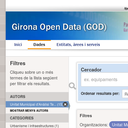
Inici
Dades
Entitats, àrees i serveis
Filtres
Cercador
Cliqueu sobre un o més
termes de la llista següent
per filtrar els resultats.
Ordenar resultats per
AUTORS
Unitat Municipal d'Anàlisi Te... (15)
MOSTRAR MENYS AUTORS
Filtres
CATEGORIES
Organitzacions:
Unitat Mu
Urbanisme i infraestructures (1)