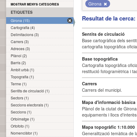
Girona
MOSTRAR MENYS CATEGORIES
ETIQUETES
Resultat de la cerca
Girona (15)
Cartografia (4)
Sentits de circulació
Delimitacions (3)
Base cartogràfica dels sentit
Carrers (3)
cartografia topogràfica ofici
Adreces (3)
Plànol (2)
Base topogràfica
Barris (2)
Cartografia topogràfica ofic
Àmbit urbà (1)
restitució fotogramètrica i ta
Topografia (1)
Carrers
Terme (1)
Carrers del municipi.
Sentits de circulació (1)
Sectors (1)
Mapa d'informació bàsica i
Seccions electorals (1)
Plànol de la ciutat de Girona
Seccions (1)
equipaments i llocs d'interès 
Ortoimatge (1)
Ortofoto (1)
Mapa topogràfic 1:10.000
Nomenclàtor (1)
Generalització temàtica de l