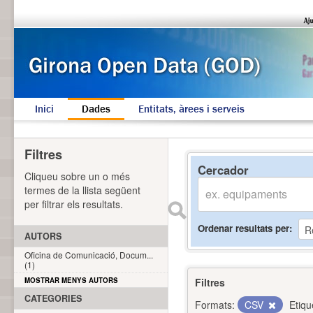
Inici
Dades
Entitats, àrees i serveis
Filtres
Cercador
Cliqueu sobre un o més
termes de la llista següent
per filtrar els resultats.
Ordenar resultats per
AUTORS
Oficina de Comunicació, Docum...
(1)
MOSTRAR MENYS AUTORS
Filtres
CATEGORIES
Formats:
CSV
Etiqu