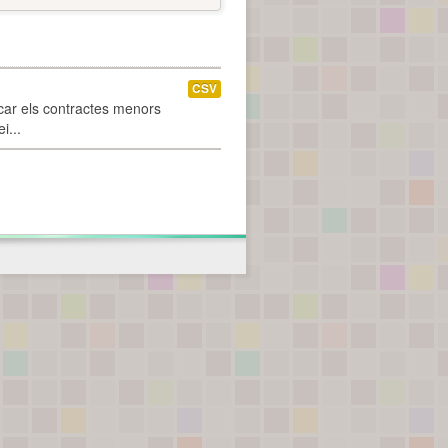
CSV
car els contractes menors
i...