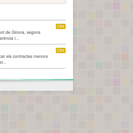
CSV
ment de Girona, segons
rència i...
CSV
car els contractes menors
i...