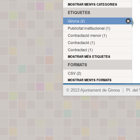
MOSTRAR MENYS CATEGORIES
ETIQUETES
Girona (2)
Publicitat institucional (1)
Contractació menor (1)
Contractació (1)
Contractaci (1)
MOSTRAR MÉS ETIQUETES
FORMATS
CSV (2)
MOSTRAR MENYS FORMATS
© 2013 Ajuntament de Girona
|
Pl. del