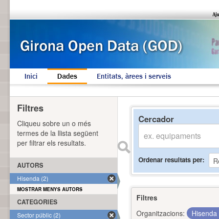
Inici
Dades
Entitats, àrees i serveis
Filtres
Cercador
Cliqueu sobre un o més
termes de la llista següent
per filtrar els resultats.
Ordenar resultats per
AUTORS
Hisenda (2)
MOSTRAR MENYS AUTORS
Filtres
CATEGORIES
Organitzacions:
Hisenda
Sector públic (2)