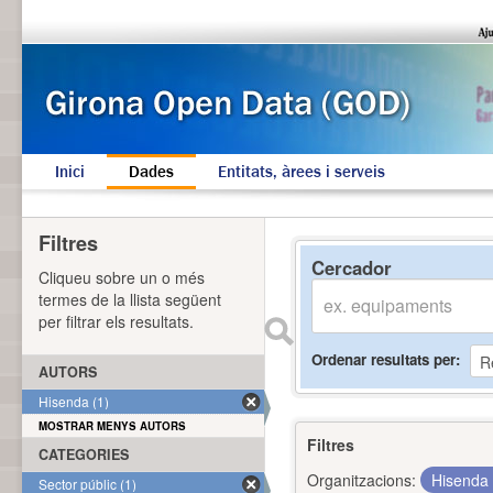
Inici
Dades
Entitats, àrees i serveis
Filtres
Cercador
Cliqueu sobre un o més
termes de la llista següent
per filtrar els resultats.
Ordenar resultats per
AUTORS
Hisenda (1)
MOSTRAR MENYS AUTORS
Filtres
CATEGORIES
Organitzacions:
Hisenda
Sector públic (1)