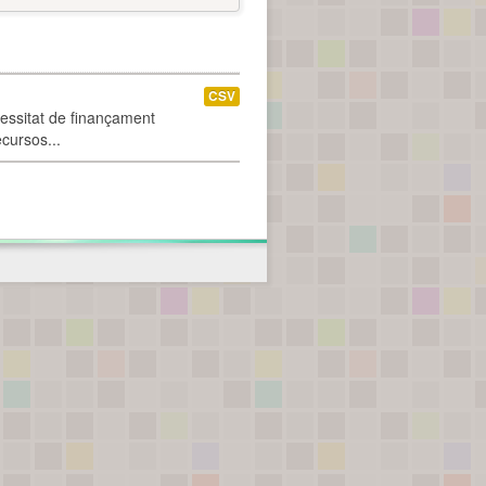
CSV
cessitat de finançament
ecursos...