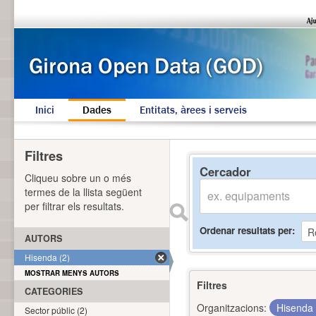
Inici
Dades
Entitats, àrees i serveis
Filtres
Cercador
Cliqueu sobre un o més
termes de la llista següent
per filtrar els resultats.
Ordenar resultats per
AUTORS
Hisenda (2)
MOSTRAR MENYS AUTORS
Filtres
CATEGORIES
Organitzacions:
Hisenda
Sector públic (2)