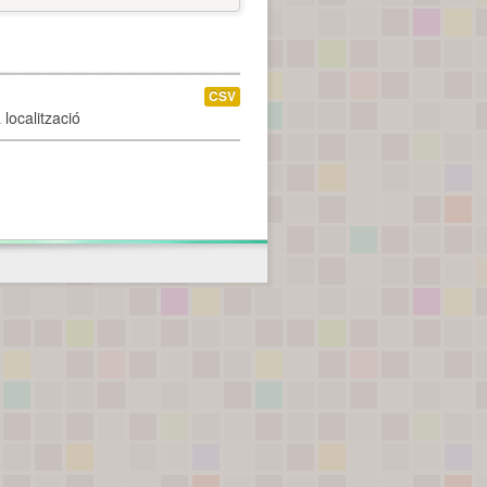
CSV
localització