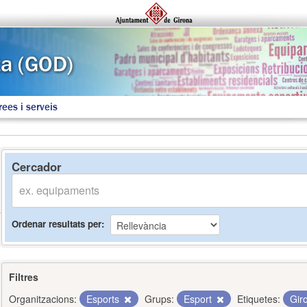
rees i serveis
Cercador
Ordenar resultats per
Filtres
Organitzacions:
Esports
Grups:
Esport
Etiquetes:
Gir