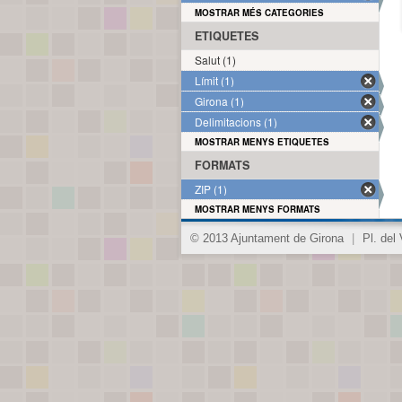
MOSTRAR MÉS CATEGORIES
ETIQUETES
Salut (1)
Límit (1)
Girona (1)
Delimitacions (1)
MOSTRAR MENYS ETIQUETES
FORMATS
ZIP (1)
MOSTRAR MENYS FORMATS
© 2013 Ajuntament de Girona
|
Pl. del