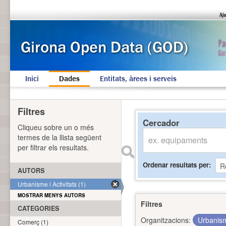
Inici
Dades
Entitats, àrees i serveis
Filtres
Cercador
Cliqueu sobre un o més
termes de la llista següent
per filtrar els resultats.
Ordenar resultats per
AUTORS
Urbanisme i Activitats (1)
MOSTRAR MENYS AUTORS
Filtres
CATEGORIES
Organitzacions:
Urbanism
Comerç (1)