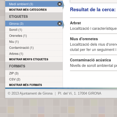
Medi ambient (3)
Resultat de la cerca
MOSTRAR MÉS CATEGORIES
ETIQUETES
Arbrat
Girona (3)
Localització i característique
Soroll (1)
Orenetes (1)
Nius d'orenetes
Niu (1)
Localització dels nius d'oren
Contaminació (1)
ciutat per fer un seguiment i 
Arbres (1)
Contaminació acústica
MOSTRAR MENYS ETIQUETES
Nivells de soroll ambiental p
FORMATS
ZIP (3)
CSV (2)
MOSTRAR MÉS FORMATS
© 2013 Ajuntament de Girona
|
Pl. del Vi, 1. 17004 GIRONA