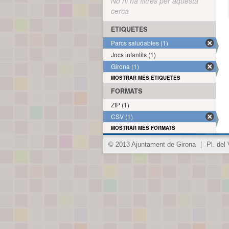
No hi ha filtres per aquesta
cerca
ETIQUETES
Parcs saludables (1)
Jocs infantils (1)
Girona (1)
MOSTRAR MÉS ETIQUETES
FORMATS
ZIP (1)
CSV (1)
MOSTRAR MÉS FORMATS
© 2013 Ajuntament de Girona
|
Pl. del