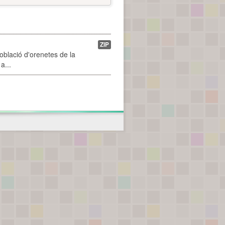
ZIP
població d'orenetes de la
a...