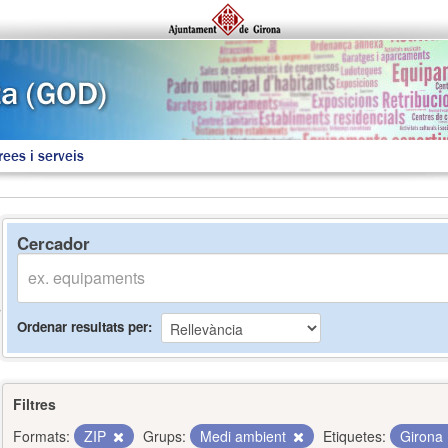
rees i serveis
Cercador
Ordenar resultats per
Filtres
Formats:
ZIP
Grups:
Medi ambient
Etiquetes:
Girona