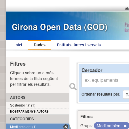
Inici
Dades
Entitats, àrees i serveis
Filtres
Cercador
Cliqueu sobre un o més
termes de la llista següent
per filtrar els resultats.
Ordenar resultats per
AUTORS
Sostenibilitat (1)
MOSTRAR MENYS AUTORS
Filtres
CATEGORIES
Grups:
Medi ambient
Medi ambient (1)