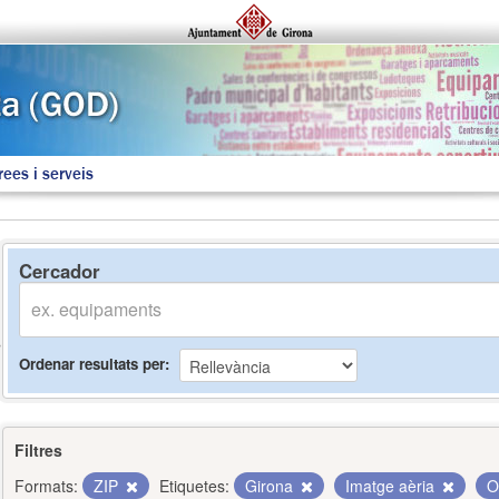
rees i serveis
Cercador
Ordenar resultats per
Filtres
Formats:
ZIP
Etiquetes:
Girona
Imatge aèria
O