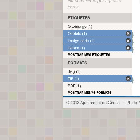
No hi ha filtres per aquesta
cerca
ETIQUETES
Ortoimatge (1)
Ortofoto (1)
Imatge aèria (1)
Girona (1)
MOSTRAR MÉS ETIQUETES
FORMATS
dwg (1)
ZIP (1)
PDF (1)
MOSTRAR MENYS FORMATS
© 2013 Ajuntament de Girona
|
Pl. del