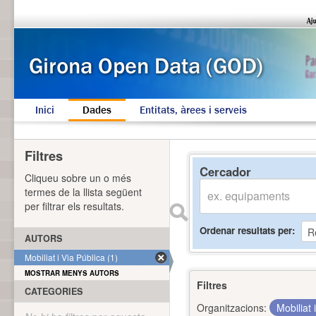
Inici
Dades
Entitats, àrees i serveis
Filtres
Cercador
Cliqueu sobre un o més
termes de la llista següent
per filtrar els resultats.
Ordenar resultats per
AUTORS
Mobiliat i Via Pública (1)
MOSTRAR MENYS AUTORS
Filtres
CATEGORIES
Organitzacions:
Mobiliat 