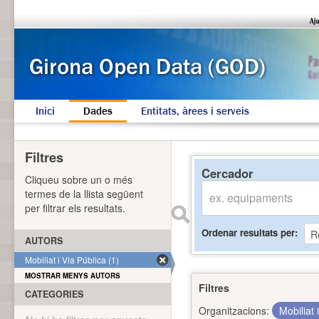
Inici
Dades
Entitats, àrees i serveis
Filtres
Cercador
Cliqueu sobre un o més
termes de la llista següent
per filtrar els resultats.
Ordenar resultats per
AUTORS
Mobiliat i Via Pública (1)
MOSTRAR MENYS AUTORS
Filtres
CATEGORIES
Organitzacions:
Mobiliat 