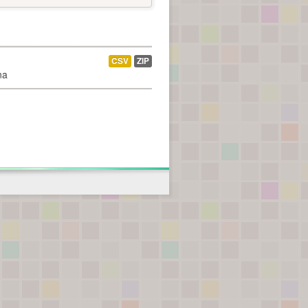
CSV
ZIP
na