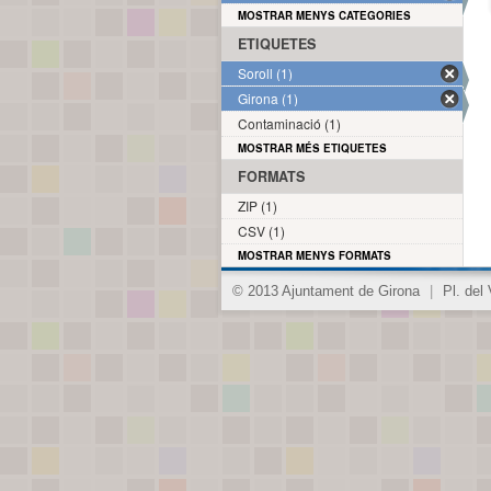
MOSTRAR MENYS CATEGORIES
ETIQUETES
Soroll (1)
Girona (1)
Contaminació (1)
MOSTRAR MÉS ETIQUETES
FORMATS
ZIP (1)
CSV (1)
MOSTRAR MENYS FORMATS
© 2013 Ajuntament de Girona
|
Pl. del