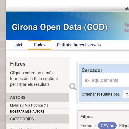
Inici
Dades
Entitats, àrees i serveis
Filtres
Cercador
Cliqueu sobre un o més
termes de la llista següent
per filtrar els resultats.
Ordenar resultats per
AUTORS
Mobiliat i Via Pública (1)
MOSTRAR MÉS AUTORS
Filtres
CATEGORIES
Formats:
CSV
Etiqu