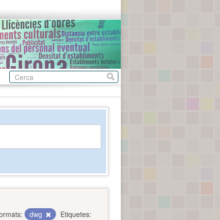
ormats:
dwg
Etiquetes: