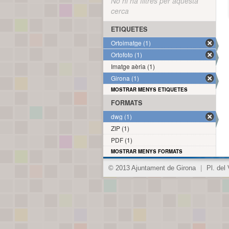
No hi ha filtres per aquesta
cerca
ETIQUETES
Ortoimatge (1)
Ortofoto (1)
Imatge aèria (1)
Girona (1)
MOSTRAR MENYS ETIQUETES
FORMATS
dwg (1)
ZIP (1)
PDF (1)
MOSTRAR MENYS FORMATS
© 2013 Ajuntament de Girona
|
Pl. del